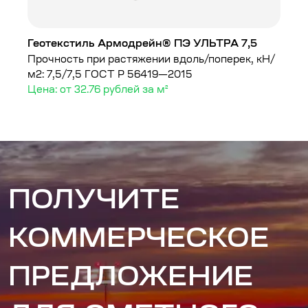
Геотекстиль Армодрейн® ПЭ УЛЬТРА 7,5
Г
Прочность при растяжении вдоль/поперек, кН/
Пл
м2: 7,5/7,5
ГОСТ Р 56419—2015
Це
Цена: от 32.76 рублей за м²
ПОЛУЧИТЕ
КОММЕРЧЕСКОЕ
ПРЕДЛОЖЕНИЕ