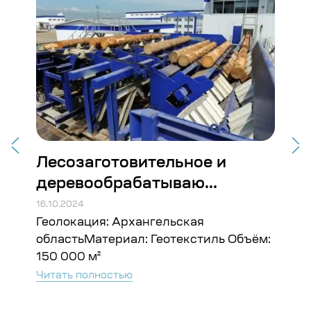
Лесозаготовительное и
Де
деревообрабатываю...
ко
16.10.2024
16.10
Геолокация: Архангельская
Гео
0 м²
областьМатериал: Геотекстиль Объём:
Аму
150 000 м²
объ
шт; 
Читать полностью
Чита