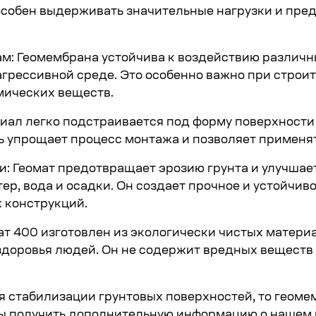
пособен выдерживать значительные нагрузки и пр
м: Геомембрана устойчива к воздействию различн
 агрессивной среде. Это особенно важно при стро
мических веществ.
ериал легко подстраивается под форму поверхност
ь упрощает процесс монтажа и позволяет применять
: Геомат предотвращает эрозию грунта и улучшает
ер, вода и осадки. Он создает прочное и устойчи
х конструкций.
ат 400 изготовлен из экологически чистых матери
доровья людей. Он не содержит вредных веществ
 стабилизации грунтовых поверхностей, то геоме
бы получить дополнительную информацию о нашем 