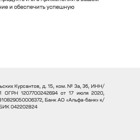
ние и обеспечить успешную
льских Курсантов, д. 15, ком. № 3а, 3б, ИНН/
1 ОГРН 1207700242694 от 17 июля 2020,
10829050006372, Банк АО «Альфа-банк» к/
 БИК 042202824