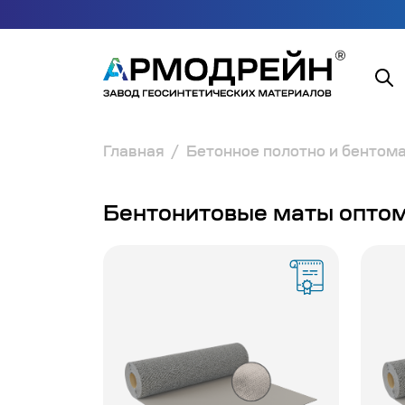
Главная
Бетонное полотно и бентом
Бентонитовые маты опто