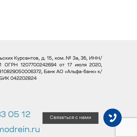
льских Курсантов, д. 15, ком. № 3а, 3б, ИНН/
1 ОГРН 1207700242694 от 17 июля 2020,
10829050006372, Банк АО «Альфа-банк» к/
 БИК 042202824
3 05 12
Связаться с нами
odrein.ru