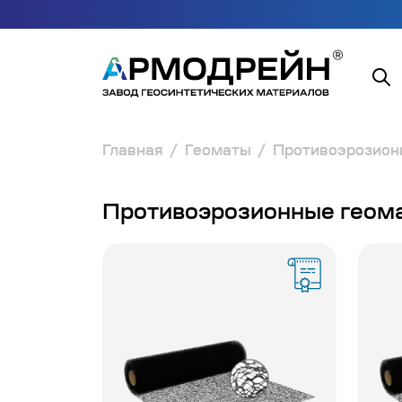
Главная
Геоматы
Противоэрозион
Противоэрозионные геом