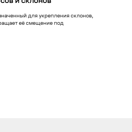
сов и склонов
наченный для укрепления склонов,
ращает её смещение под