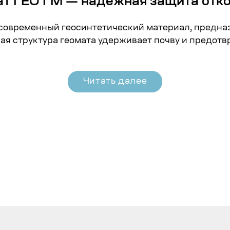
т ГЕО ГМ — надёжная защита отко
современный геосинтетический материал, предназ
ная структура
геомата
удерживает почву и предотв
Читать далее