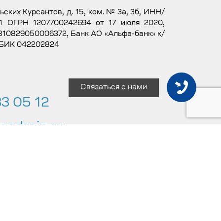
льских Курсантов, д. 15, ком. № 3а, 3б, ИНН/
1 ОГРН 1207700242694 от 17 июля 2020,
10829050006372, Банк АО «Альфа-банк» к/
 БИК 042202824
Связаться с нами
3 05 12
odrein.ru
 Армодрейн»