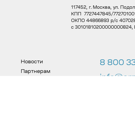
117452, г. Москва, ул. Подо
КПП 7727447845/77270100
ОКПО 44866893 р/с 407028
с 30101810200000000824,
8 800 33
Новости
Партнерам
info@arm
Карта сайта
Договор оферты
© 2026 «ООО
льных данных