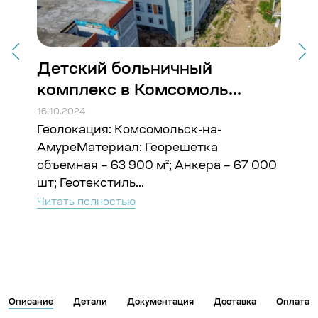
Детский больничный
Ст
комплекс в Комсомоль...
Во
16.10.2024
16.10
Геолокация: Комсомольск-на-
Гео
ъём:
АмуреМатериал: Георешетка
Гео
объемная – 63 900 м²; Анкера – 67 000
Чита
шт; Геотекстиль...
Читать полностью
Описание
Детали
Документация
Доставка
Оплата