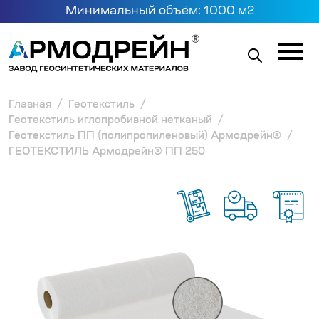
Минимальный объём: 1000 м2
Главная
Геотекстиль
Геотекстиль иглопробивной нетканый
Геотекстиль ПП (полипропиленовый) Армодрейн®
ГЕОТЕКСТИЛЬ Армодрейн® ПП 250