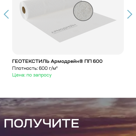
ГЕОТЕКСТИЛЬ Армодрейн® ПП 600
Г
Плотность: 600 г/м²
Пл
Цена: по запросу
Ц
ПОЛУЧИТЕ