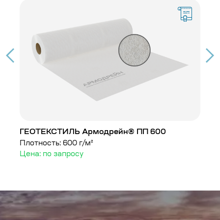
ГЕОТЕКСТИЛЬ Армодрейн® ПП 600
Г
Плотность: 600 г/м²
Пл
Цена: по запросу
Ц