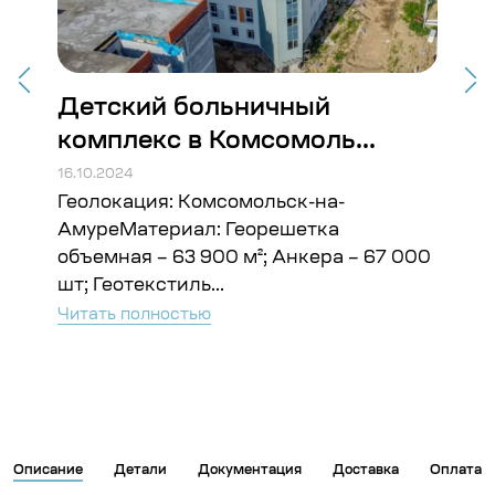
Детский больничный
Ст
комплекс в Комсомоль...
Во
16.10.2024
16.10
Геолокация: Комсомольск-на-
Гео
ъём:
АмуреМатериал: Георешетка
Гео
объемная – 63 900 м²; Анкера – 67 000
Чита
шт; Геотекстиль...
Читать полностью
Описание
Детали
Документация
Доставка
Оплата