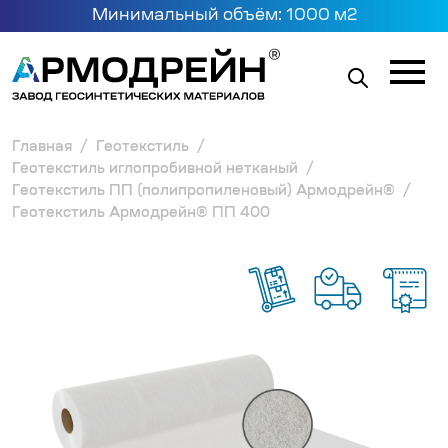
Минимальный объём: 1000 м2
Главная
Геотекстиль
Геотекстиль иглопробивной нетканый
Геотекстиль ПП (полипропиленовый) Армодрейн®
Геотекстиль Армодрейн® ПП 400