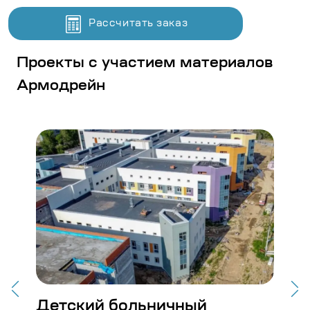
Рассчитать заказ
Проекты с участием материалов
Армодрейн
Детский больничный
Ст