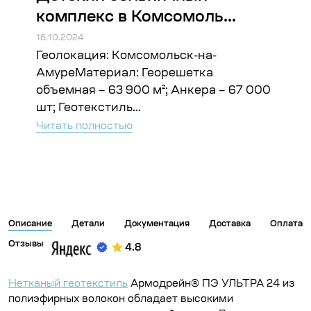
комплекс в Комсомоль...
Во
16.10.2024
16.10
Геолокация: Комсомольск-на-
Гео
ъём:
АмуреМатериал: Георешетка
Гео
объемная – 63 900 м²; Анкера – 67 000
Чита
шт; Геотекстиль...
Читать полностью
Описание
Детали
Документация
Доставка
Оплата
Отзывы
4.8
Нетканый геотекстиль
Армодрейн® ПЭ УЛЬТРА 24 из
полиэфирных волокон обладает высокими