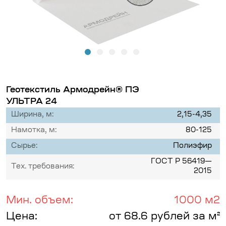
Геотекстиль Армодрейн® ПЭ
УЛЬТРА 24
Ширина, м:
2,15-4,35
Намотка, м:
80-125
Сырье:
Полиэфир
ГОСТ Р 56419—
Тех. требования:
2015
Мин. объем:
1000 м2
Цена:
от 68.6 рублей за м²