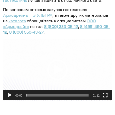
геотекстиль
лучше защитить от солнечного света.
По вопросам оптовых закупок геотекстиля
Армодрейн® ПЭ УЛЬТРА
, а также других материалов
из
каталога
обращайтесь к специалистам
ООО
«Армодрейн»
по тел:
8 (800) 333-05-12
,
8 (499) 490-05-
12
,
8 (800) 550-43-27
.
Видеоплеер
00:00
01:12