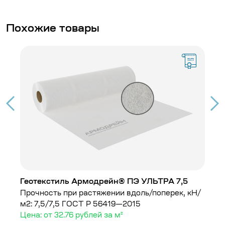
Похожие товары
Геотекстиль Армодрейн® ПЭ УЛЬТРА 7,5
Г
Прочность при растяжении вдоль/поперек, кН/
Пл
м2: 7,5/7,5
ГОСТ Р 56419—2015
Це
Цена: от 32.76 рублей за м²