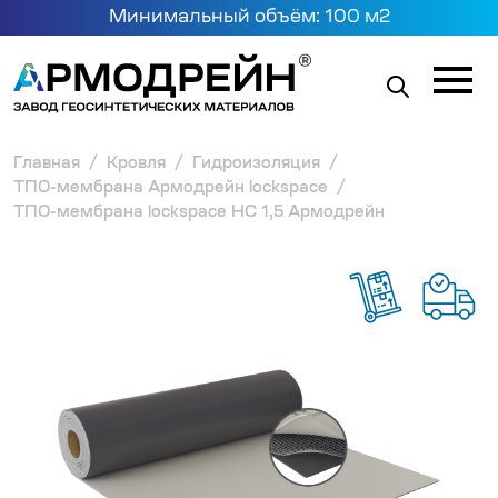
Минимальный объём: 100 м2
Главная
Кровля
Гидроизоляция
ТПО-мембрана Армодрейн lockspace
ТПО-мембрана lockspace HC 1,5 Армодрейн