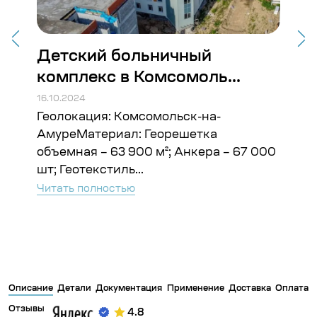
Детский больничный
Ст
комплекс в Комсомоль...
Во
16.10.2024
16.10
Геолокация: Комсомольск-на-
Гео
ъём:
АмуреМатериал: Георешетка
Гео
объемная – 63 900 м²; Анкера – 67 000
Чита
шт; Геотекстиль...
Читать полностью
Описание
Детали
Документация
Применение
Доставка
Оплата
Отзывы
4.8