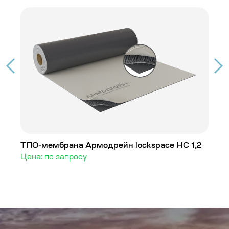
ТПО-мембрана Армодрейн lockspace HC 1,2
Т
Цена: по запросу
Ц