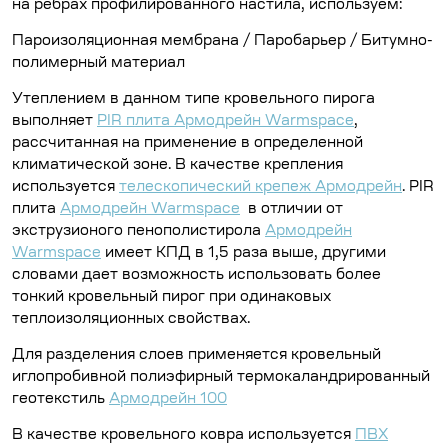
на ребрах профилированного настила, используем:
Пароизоляционная мембрана / Паробарьер / Битумно-
полимерный материал
Утеплением в данном типе кровельного пирога
выполняет
PIR плита Армодрейн Warmspace
,
рассчитанная на применение в определенной
климатической зоне. В качестве крепления
используется
телескопический крепеж Армодрейн
. PIR
плита
Армодрейн Warmspace
в отличии от
экструзионого пенополистирола
Армодрейн
Warmspace
имеет КПД в 1,5 раза выше, другими
словами дает возможность использовать более
тонкий кровельный пирог при одинаковых
теплоизоляционных свойствах.
Для разделения слоев применяется кровельный
иглопробивной полиэфирный термокаландрированный
геотекстиль
Армодрейн 100
В качестве кровельного ковра используется
ПВХ