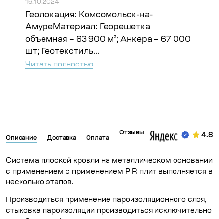
16.10.2024
16.10
Геолокация: Комсомольск-на-
Гео
ъём:
АмуреМатериал: Георешетка
Гео
объемная – 63 900 м²; Анкера – 67 000
Чита
шт; Геотекстиль...
Читать полностью
Отзывы
4.8
Описание
Доставка
Оплата
Система плоской кровли на металлическом основании
с применением с применением PIR плит выполняется в
несколько этапов.
Производиться применение пароизоляционного слоя,
стыковка пароизоляции производиться исключительно