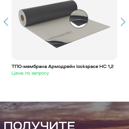
ТПО-мембрана Армодрейн lockspace HC 1,2
Т
Цена: по запросу
Ц
ПОЛУЧИТЕ