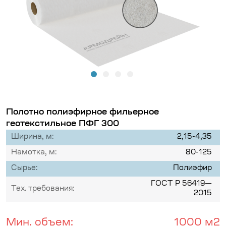
Полотно полиэфирное фильерное
геотекстильное ПФГ 300
Ширина, м:
2,15-4,35
Намотка, м:
80-125
Сырье:
Полиэфир
ГОСТ Р 56419—
Тех. требования:
2015
Мин. объем:
1000 м2