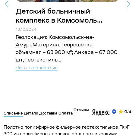
Детский больничный
Ст
комплекс в Комсомоль...
Во
16.10.2024
16.10
Геолокация: Комсомольск-на-
Гео
ъём:
АмуреМатериал: Георешетка
Гео
объемная – 63 900 м²; Анкера – 67 000
Чита
шт; Геотекстиль...
Читать полностью
Отзывы
4.8
Описание
Детали
Доставка
Оплата
Полотно полиэфирное фильерное геотекстильное ПФГ
300 из полиэфирных волокон обладает высокими