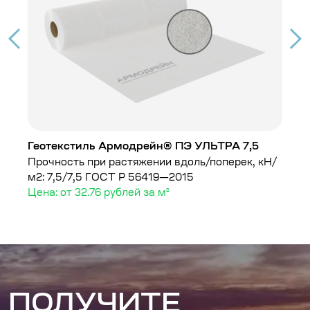
Геотекстиль Армодрейн® ПЭ УЛЬТРА 7,5
Г
Прочность при растяжении вдоль/поперек, кН/
Г
м2: 7,5/7,5
ГОСТ Р 56419—2015
Це
Цена: от 32.76 рублей за м²
ПОЛУЧИТЕ