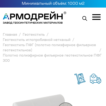
Минимальный объём: 1000 м2
Главная
Геотекстиль
Геотекстиль иглопробивной нетканый
Геотекстиль ПФГ (полотно полиэфирное фильерное
геотекстильное)
Полотно полиэфирное фильерное геотекстильное ПФГ
300