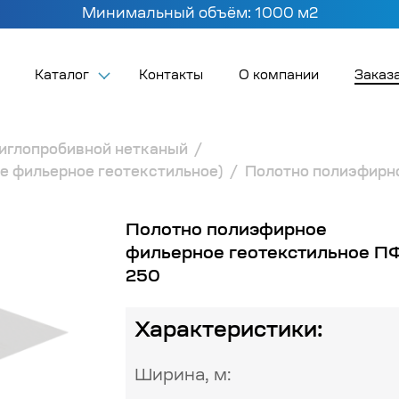
Минимальный объём: 1000 м2
Каталог
Контакты
О компании
Заказа
 иглопробивной нетканый
е фильерное геотекстильное)
Полотно полиэфирн
Полотно полиэфирное
фильерное геотекстильное П
250
Характеристики:
Ширина, м: