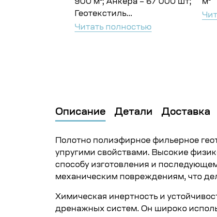
900 м²; Анкера – 67 000 шт;
м²
Геотекстиль...
ностью
Чит
Читать полностью
Описание
Детали
Доставка
Полотно полиэфирное фильерное гео
упругими свойствами. Высокие физик
способу изготовления и последующем
механическим повреждениям, что дел
Химическая инертность и устойчивос
дренажных систем. Он широко исполь