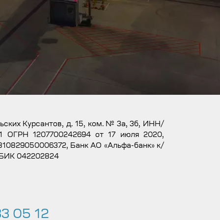
льских Курсантов, д. 15, ком. № 3а, 3б, ИНН/
1 ОГРН 1207700242694 от 17 июля 2020,
10829050006372, Банк АО «Альфа-банк» к/
 БИК 042202824
3 05 12