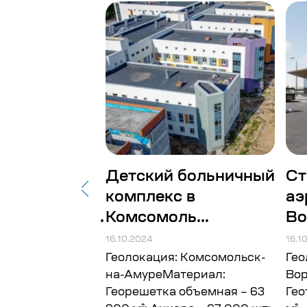
товительное
Детский больничный
Ст
комплекс в
аэ
рабатываю...
Комсомоль...
Во
16.10.2024
16.1
 Архангельская
Геолокация: Комсомольск-
Гео
ериал:
на-АмуреМатериал:
Во
 Объём: 150
Георешетка объемная – 63
Гео