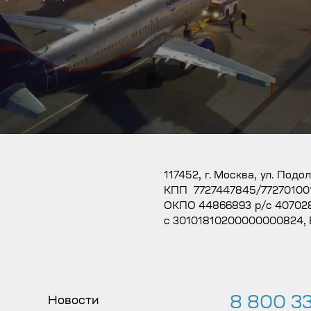
117452, г. Москва, ул. Подо
КПП 7727447845/77270100
ОКПО 44866893 р/с 407028
с 30101810200000000824,
8 800 33
Новости