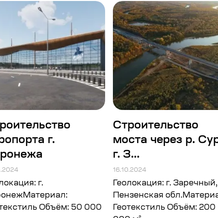
роительство
Строительство
ропорта г.
моста через р. Сур
ронежа
г. З...
0.2024
16.10.2024
локация: г.
Геолокация: г. Заречный,
ронежМатериал:
Пензенская обл.Материа
текстиль Объём: 50 000
Геотекстиль Объём: 200