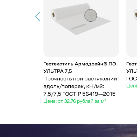
Армодрейн®
Геотекстиль Армодрейн® ПЭ
Гео
УЛЬТРА 7,5
УЛЬ
 г/м²
Прочность при растяжении
ГОС
блей за м²
вдоль/поперек, кН/м2:
Цена
7,5/7,5
ГОСТ Р 56419—2015
Цена: от 32.76 рублей за м²