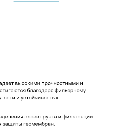
000 м² Объём: 
Читать полнос
ладает высокими прочностными и
остигаются благодаря фильерному
гости и устойчивость к
зделения слоев грунта и фильтрации
я защиты геомембран.