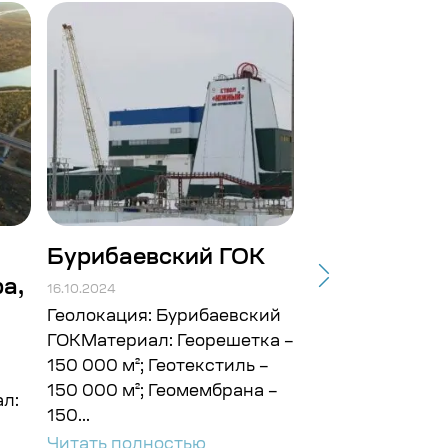
Бурибаевский ГОК
Строит-во
а,
подъездных
16.10.2024
Балтийской.
Геолокация: Бурибаевский
ГОКМатериал: Георешетка –
16.10.2024
150 000 м²; Геотекстиль –
Геолокация: г. 
150 000 м²; Геомембрана –
л:
ГайМатериал: Г
150...
10 000 м²; Геот
Читать полностью