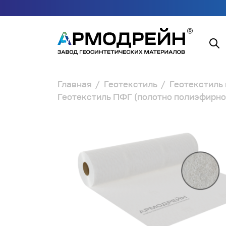
Главная
Геотекстиль
Геотекстиль
Геотекстиль ПФГ (полотно полиэфирно