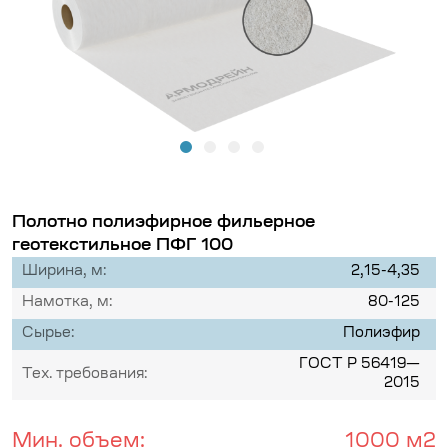
Полотно полиэфирное фильерное
геотекстильное ПФГ 100
Ширина, м:
2,15-4,35
Намотка, м:
80-125
Сырье:
Полиэфир
ГОСТ Р 56419—
Тех. требования:
2015
Мин. объем:
1000 м2