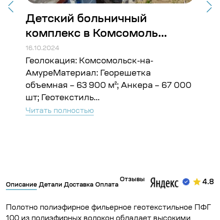
Детский больничный
Ст
комплекс в Комсомоль...
Во
16.10.2024
16.10
Геолокация: Комсомольск-на-
Гео
ъём:
АмуреМатериал: Георешетка
Гео
объемная – 63 900 м²; Анкера – 67 000
Чита
шт; Геотекстиль...
Читать полностью
Отзывы
4.8
Описание
Детали
Доставка
Оплата
Полотно полиэфирное фильерное геотекстильное ПФГ
100 из полиэфирных волокон обладает высокими