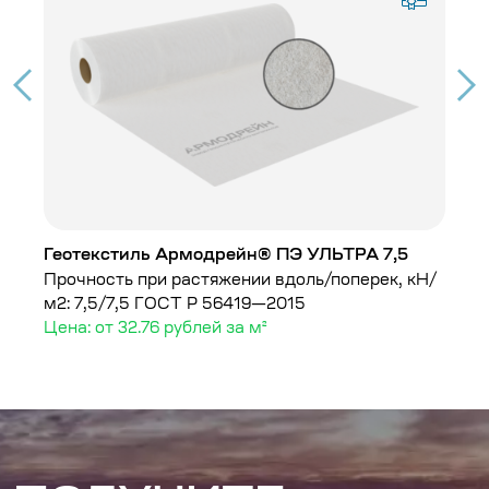
Геотекстиль Армодрейн® ПЭ УЛЬТРА 7,5
Г
Прочность при растяжении вдоль/поперек, кН/
Г
м2: 7,5/7,5
ГОСТ Р 56419—2015
Це
Цена: от 32.76 рублей за м²