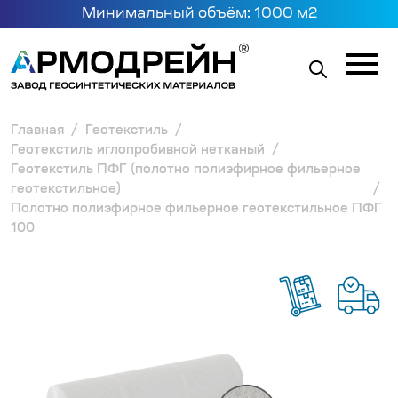
Минимальный объём: 1000 м2
Главная
Геотекстиль
Геотекстиль иглопробивной нетканый
Геотекстиль ПФГ (полотно полиэфирное фильерное
геотекстильное)
Полотно полиэфирное фильерное геотекстильное ПФГ
100