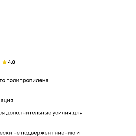
Читать полнос
4.8
ого полипропилена
ация.
ся дополнительные усилия для
чески не подвержен гниению и