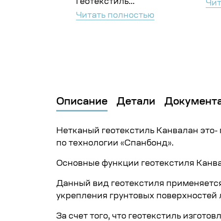
Геотекстиль...
ностью
Чит
Читать полностью
Описание
Детали
Документ
Нетканый геотекстиль Канвалан это-
по технологии «Спанбонд».
Основные функции геотекстиля Канва
Данный вид геотекстиля применяется
укрепления грунтовых поверхностей 
За счет того, что геотекстиль изгот