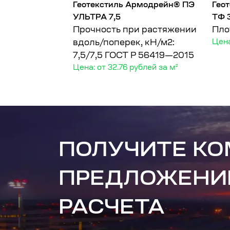
рмодрейн®
Геотекстиль Армодрейн® ПЭ
Гео
0/100
УЛЬТРА 7,5
ТФ 
у
Прочность при растяжении
Пло
вдоль/поперек, кН/м2:
Цена
7,5/7,5
ГОСТ Р 56419—2015
Цена: от 32.76 рублей за м²
ПОЛУЧИТЕ К
ПРЕДЛОЖЕНИ
РАСЧЕТА