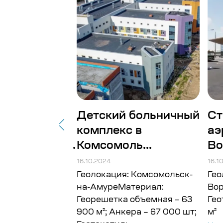
товительное
Детский больничный
Ст
комплекс в
аэ
рабатываю...
Комсомоль...
Во
16.10.2024
16.1
 Архангельская
Геолокация: Комсомольск-
Гео
ериал:
на-АмуреМатериал:
Во
 Объём: 150
Георешетка объемная – 63
Гео
900 м²; Анкера – 67 000 шт;
м²