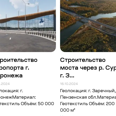
роительство
Строительство
ропорта г.
моста через р. Сур
ронежа
г. З...
0.2024
16.10.2024
локация: г.
Геолокация: г. Заречный,
ронежМатериал:
Пензенская обл.Материа
текстиль Объём: 50 000
Геотекстиль Объём: 200
000 м²