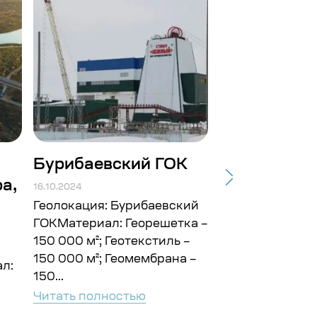
Бурибаевский ГОК
Строит-во
а,
подъездных
16.10.2024
Балтийской.
Геолокация: Бурибаевский
ГОКМатериал: Георешетка –
16.10.2024
150 000 м²; Геотекстиль –
Геолокация: г. 
150 000 м²; Геомембрана –
л:
ГайМатериал: Г
150...
10 000 м²; Геот
Читать полностью
000 м² Объём: 