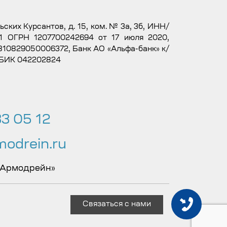
льских Курсантов, д. 15, ком. № 3а, 3б, ИНН/
1 ОГРН 1207700242694 от 17 июля 2020,
10829050006372, Банк АО «Альфа-банк» к/
 БИК 042202824
3 05 12
odrein.ru
 Армодрейн»
Связаться с нами