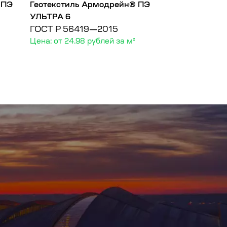
 ПЭ
Геотекстиль Армодрейн® ПЭ
Геотекстиль 
УЛЬТРА 6
УЛЬТРА 9
ГОСТ Р 56419—2015
ГОСТ Р 5641
Цена: от 24.98 рублей за м²
Цена: от 36.92 