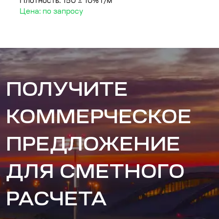
Плотность: 150 ± 10% г/м²
Пл
Цена: по запросу
Ц
ПОЛУЧИТЕ
КОММЕРЧЕСКОЕ
ПРЕДЛОЖЕНИЕ
ДЛЯ СМЕТНОГО
РАСЧЕТА