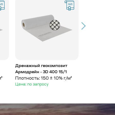
Дренажный геокомпозит
Дренажный ге
Армодрейн - 3D 400 15/1
Армодрейн - 3
м²
Плотность: 150 ± 10% г/м²
Плотность: 15
Цена: по запросу
Цена: по запро