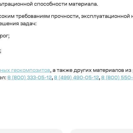
ьтрационной способности материала.
оким требованиям прочности, эксплуатационной 
ешения задач:
рог;
;
ных геокомпозитов
, а также других материалов из
ел:
8 (800) 333-05-12
,
8 (499) 490-05-12
,
8 (800) 550