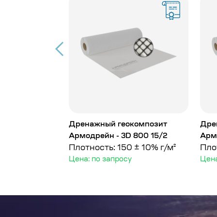
композит
Дренажный геокомпозит
Дре
 800 15/1
Армодрейн - 3D 800 15/2
Арм
 ± 10% г/м²
Плотность: 150 ± 10% г/м²
Пло
у
Цена: по запросу
Цена