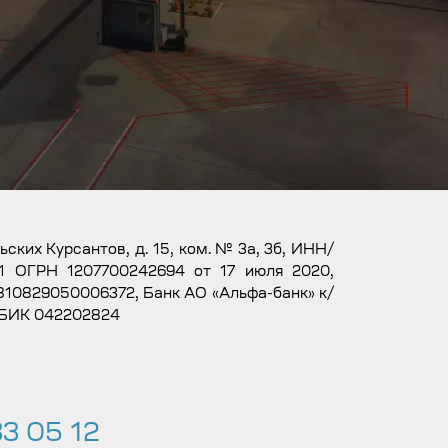
льских Курсантов, д. 15, ком. № 3а, 3б, ИНН/
1 ОГРН 1207700242694 от 17 июля 2020,
10829050006372, Банк АО «Альфа-банк» к/
 БИК 042202824
3 05 12