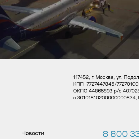
117452, г. Москва, ул. Подо
КПП 7727447845/77270100
ОКПО 44866893 р/с 407028
с 30101810200000000824,
8 800 33
Новости