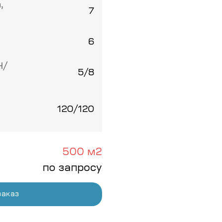
,
7
6
Н/
5/8
и
120/120
500 м2
по запросу
заказ