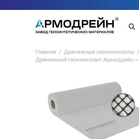
Главная
Дренажные геокомпозиты
Дренажный геокомпозит Армодрейн —