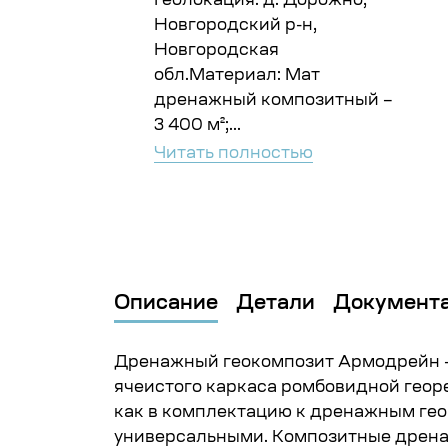
Геолокация: д. Дорожно,
Новгородский р-н,
Новгородская
обл.Материал: Мат
дренажный композитный –
3 400 м²;...
Читать полностью
Описание
Детали
Документ
Дренажный геокомпозит Армодрейн —
ячеистого каркаса ромбовидной георе
как в комплектацию к дренажным гео
универсальными. Композитные дренаж