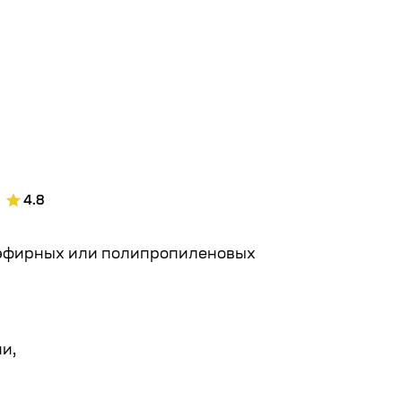
Читать полнос
4.8
лиэфирных или полипропиленовых
и,