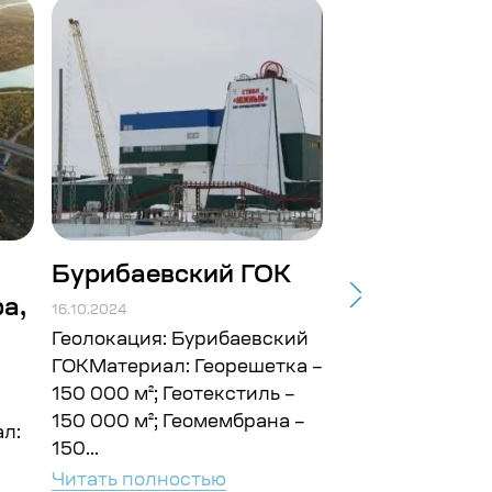
Бурибаевский ГОК
Строит-во
а,
подъездных
16.10.2024
Балтийской.
Геолокация: Бурибаевский
ГОКМатериал: Георешетка –
16.10.2024
150 000 м²; Геотекстиль –
Геолокация: г. 
150 000 м²; Геомембрана –
л:
ГайМатериал: Г
150...
10 000 м²; Геот
Читать полностью
000 м² Объём: 