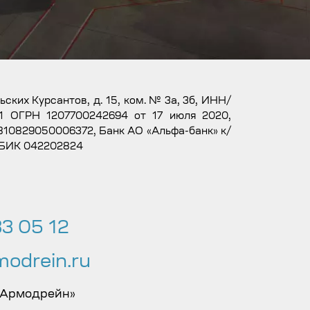
льских Курсантов, д. 15, ком. № 3а, 3б, ИНН/
1 ОГРН 1207700242694 от 17 июля 2020,
10829050006372, Банк АО «Альфа-банк» к/
 БИК 042202824
3 05 12
odrein.ru
 Армодрейн»