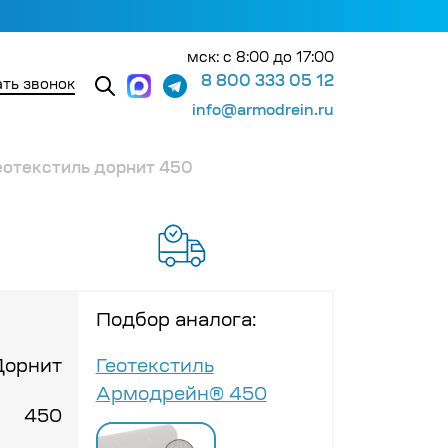
мск: с 8:00 до 17:00
8 800 333 05 12
ть звонок
info@armodrein.ru
еотекстиль дорнит 450
Подбор аналога:
Дорнит
Геотекстиль
Армодрейн® 450
450