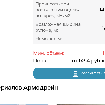
Прочность при
растяжении вдоль/
14
поперек, кН/м2:
Возможная ширина
1
рулона, м:
Намотка, м:
Мин. объем:
1
Цена:
от 52.4 рубл
Рассчитать 
ериалов Армодрейн