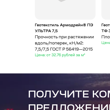
рмодрейн®
Геотекстиль Армодрейн® ПЭ
Гео
0/100
УЛЬТРА 7,5
ТФ 
у
Прочность при растяжении
Пло
вдоль/поперек, кН/м2:
Цена
7,5/7,5
ГОСТ Р 56419—2015
Цена: от 32.76 рублей за м²
ПОЛУЧИТЕ К
ПРЕДЛОЖЕНИ