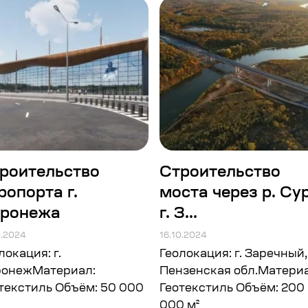
роительство
Строительство
ропорта г.
моста через р. Сур
ронежа
г. З...
0.2024
16.10.2024
локация: г.
Геолокация: г. Заречный,
ронежМатериал:
Пензенская обл.Материа
текстиль Объём: 50 000
Геотекстиль Объём: 200
000 м²