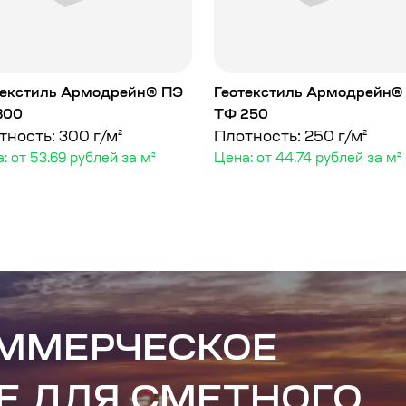
текстиль Армодрейн® ПЭ
Геотекстиль Армодрейн®
300
ТФ 250
тность: 300 г/м²
Плотность: 250 г/м²
: от 53.69 рублей за м²
Цена: от 44.74 рублей за м²
ОММЕРЧЕСКОЕ
Е ДЛЯ СМЕТНОГО