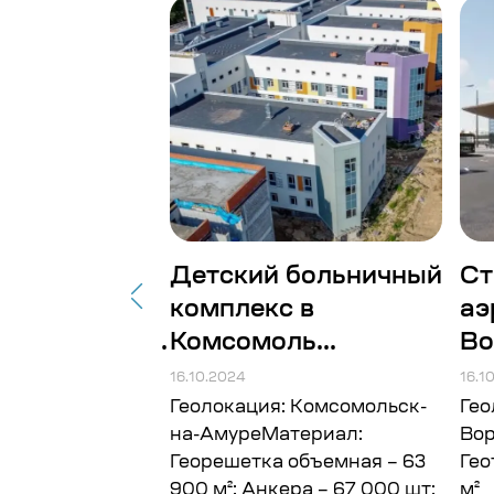
товительное
Детский больничный
Ст
комплекс в
аэ
рабатываю...
Комсомоль...
Во
16.10.2024
16.1
 Архангельская
Геолокация: Комсомольск-
Гео
ериал:
на-АмуреМатериал:
Во
 Объём: 150
Георешетка объемная – 63
Гео
900 м²; Анкера – 67 000 шт;
м²