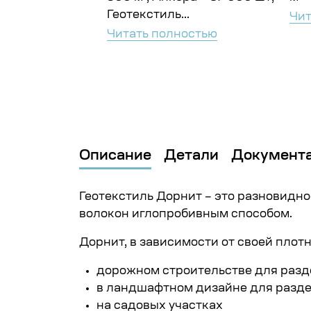
Геотекстиль...
ностью
Чит
Читать полностью
Описание
Детали
Документ
Геотекстиль Дорнит – это разновидн
волокон иглопробивным способом.
Дорнит, в зависимости от своей плотн
дорожном строительстве для разд
в ландшафтном дизайне для разде
на садовых участках