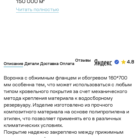
объемная – 63 900 м²; Анкера – 67 000
Чита
шт; Геотекстиль...
Читать полностью
Отзывы
4.8
Описание
Детали
Доставка
Оплата
Воронка с обжимным фланцем и обогревом 160*700
мм особенна тем, что может использоваться с любым
типом кровельного покрытия за счет механического
метода крепления материала к водосборному
резервуару. Изделие изготовлено из прочного
композитного материала на основе полипропилена и
этилен, что позволяет применять его в различных
климатических условиях.
Покрытие надежно закреплено между прижимным