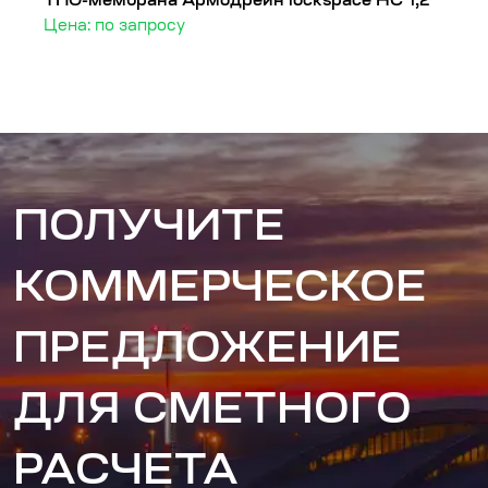
ТПО-мембрана Армодрейн lockspace HC 1,2
Т
Цена: по запросу
Ц
ПОЛУЧИТЕ
КОММЕРЧЕСКОЕ
ПРЕДЛОЖЕНИЕ
ДЛЯ СМЕТНОГО
РАСЧЕТА