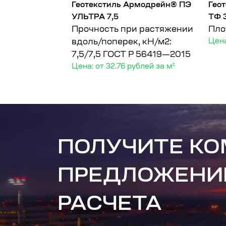
рмодрейн®
Геотекстиль Армодрейн® ПЭ
Гео
0/100
УЛЬТРА 7,5
ТФ 
у
Прочность при растяжении
Пло
вдоль/поперек, кН/м2:
Цена
7,5/7,5
ГОСТ Р 56419—2015
Цена: от 32.76 рублей за м²
ПОЛУЧИТЕ К
ПРЕДЛОЖЕНИ
РАСЧЕТА