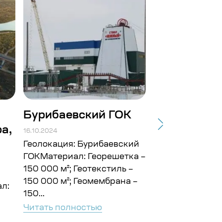
Бурибаевский ГОК
Строит-во
а,
подъездных
16.10.2024
Балтийской.
Геолокация: Бурибаевский
ГОКМатериал: Георешетка –
16.10.2024
150 000 м²; Геотекстиль –
Геолокация: г. 
150 000 м²; Геомембрана –
л:
ГайМатериал: Г
150...
10 000 м²; Геот
Читать полностью
000 м² Объём: 