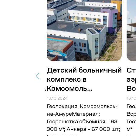
товительное
Детский больничный
Ст
комплекс в
аэ
рабатываю...
Комсомоль...
Во
16.10.2024
16.1
 Архангельская
Геолокация: Комсомольск-
Гео
ериал:
на-АмуреМатериал:
Во
 Объём: 150
Георешетка объемная – 63
Гео
900 м²; Анкера – 67 000 шт;
м²