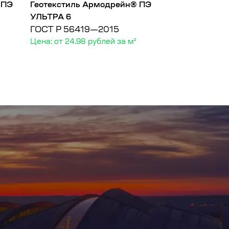
 ПЭ
Геотекстиль Армодрейн® ПЭ
Геотекстиль 
УЛЬТРА 6
УЛЬТРА 9
ГОСТ Р 56419—2015
ГОСТ Р 5641
Цена: от 24.98 рублей за м²
Цена: от 36.92 