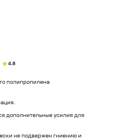
Читать полнос
4.8
ого полипропилена
ация.
ся дополнительные усилия для
чески не подвержен гниению и