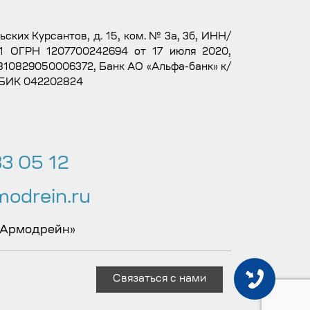
льских Курсантов, д. 15, ком. № 3а, 3б, ИНН/
1 ОГРН 1207700242694 от 17 июля 2020,
10829050006372, Банк АО «Альфа-банк» к/
 БИК 042202824
3 05 12
odrein.ru
 Армодрейн»
Связаться с нами