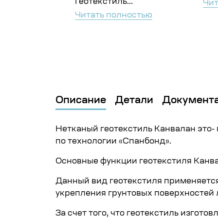
Геотекстиль...
ностью
Чит
Читать полностью
Описание
Детали
Документ
Нетканый геотекстиль Канвалан это-
по технологии «Спанбонд».
Основные функции геотекстиля Канва
Данный вид геотекстиля применяется
укрепления грунтовых поверхностей 
За счет того, что геотекстиль изгот