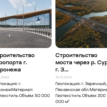
роительство
Строительство
ропорта г.
моста через р. Сур
ронежа
г. З...
0.2024
16.10.2024
локация: г.
Геолокация: г. Заречный,
ронежМатериал:
Пензенская обл.Материа
текстиль Объём: 50 000
Геотекстиль Объём: 200
000 м²