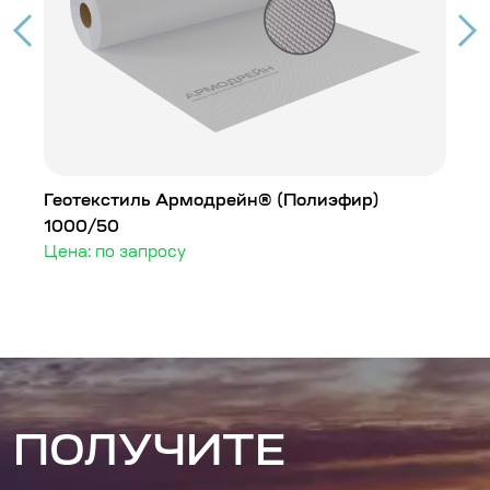
Геотекстиль Армодрейн® (Полиэфир)
Г
1000/50
1
Цена: по запросу
Ц
ПОЛУЧИТЕ