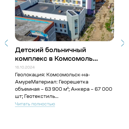
Детский больничный
Ст
комплекс в Комсомоль...
Во
16.10.2024
16.10
Геолокация: Комсомольск-на-
Гео
ъём:
АмуреМатериал: Георешетка
Гео
объемная – 63 900 м²; Анкера – 67 000
Чита
шт; Геотекстиль...
Читать полностью