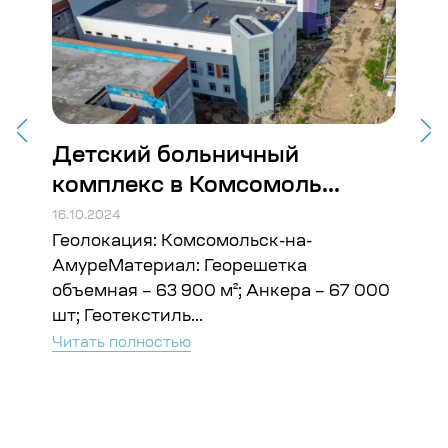
Детский больничный
Ст
комплекс в Комсомоль...
Во
16.10.2024
16.10
Геолокация: Комсомольск-на-
Гео
ъём:
АмуреМатериал: Георешетка
Гео
объемная – 63 900 м²; Анкера – 67 000
Чита
шт; Геотекстиль...
Читать полностью