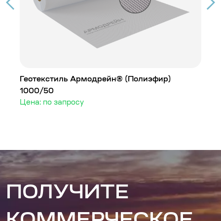
Геотекстиль Армодрейн® (Полиэфир)
Г
1000/50
1
Цена: по запросу
Ц
ПОЛУЧИТЕ
КОММЕРЧЕСКОЕ