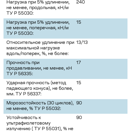
Нагрузка при 5% удлинении,
240
не менее, продольная, кН/м
ТУ Р 55030:
Нагрузка при 5% удлинении,
15
не менее, поперечная, кН/м
ТУ Р 55030:
Относительное удлинение при
13/13
максимальной нагрузке
вдоль/поперек, %, не более:
Прочность при
17
продавливании, не менее, кН
ТУ Р 56335:
Ударная прочность (метод
15
падающего конуса), не более,
мм. ТУ Р 56337:
Морозостойкость (30 циклов),
90
не менее, % ТУ Р 55032:
Устойчивость к
90
ультрафиолетовому
излучению ( ТУ Р 55031), % не