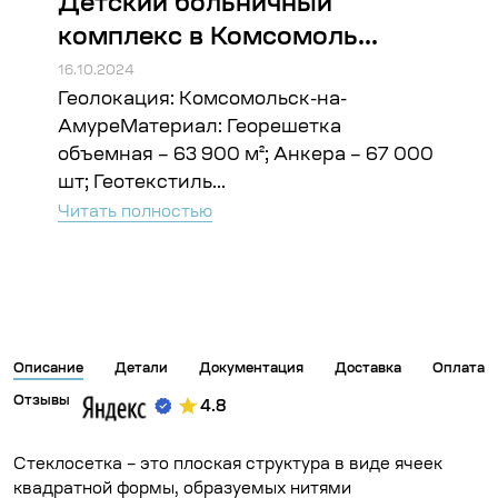
Детский больничный
Ст
комплекс в Комсомоль...
Во
16.10.2024
16.10
Геолокация: Комсомольск-на-
Гео
ъём:
АмуреМатериал: Георешетка
Гео
объемная – 63 900 м²; Анкера – 67 000
Чита
шт; Геотекстиль...
Читать полностью
Описание
Детали
Документация
Доставка
Оплата
Отзывы
4.8
Стеклосетка – это плоская структура в виде ячеек
квадратной формы, образуемых нитями