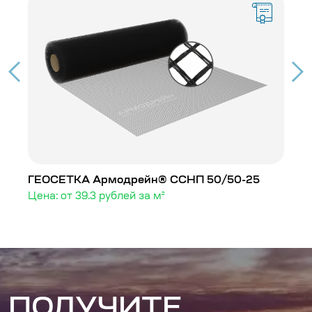
 П
ГЕОСЕТКА Армодрейн® ССНП 50/50-25
Г
Цена: от 39.3 рублей за м²
Це
ПОЛУЧИТЕ