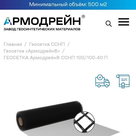
Минимальный объём: 500 м2
Главная
Геосетка ССНП
Геосетка «Армодрейн®»
ГЕОСЕТКА Армодрейн® ССНП 100/100-40 П