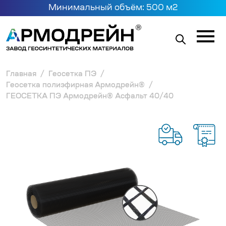
Минимальный объём: 500 м2
Главная
Геосетка ПЭ
Геосетка полиэфирная Армодрейн®
ГЕОСЕТКА ПЭ Армодрейн® Асфальт 40/40