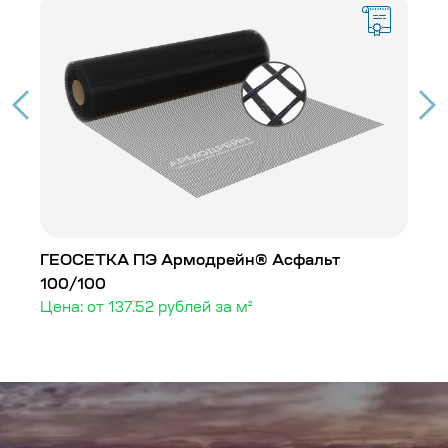
0
ГЕОСЕТКА ПЭ Армодрейн® Асфальт
Г
100/100
Це
Цена: от 137.52 рублей за м²