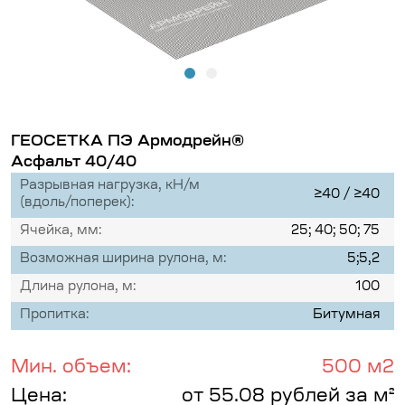
ГЕОСЕТКА ПЭ Армодрейн®
Асфальт 40/40
Разрывная нагрузка, кН/м
≥40 / ≥40
(вдоль/поперек):
Ячейка, мм:
25; 40; 50; 75
Возможная ширина рулона, м:
5;5,2
Длина рулона, м:
100
Пропитка:
Битумная
Мин. объем:
500 м2
Цена:
от 55.08 рублей за м²