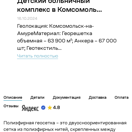
Детский больничный
Ст
комплекс в Комсомоль...
Во
16.10.2024
16.10
Геолокация: Комсомольск-на-
Гео
ъём:
АмуреМатериал: Георешетка
Гео
объемная – 63 900 м²; Анкера – 67 000
Чита
шт; Геотекстиль...
Читать полностью
Описание
Детали
Документация
Доставка
Оплата
Отзывы
4.8
Полиэфирная геосетка – это двуосноориентированная
сетка из полиэфирных нитей, скрепленных между