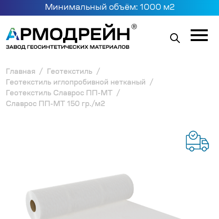
Минимальный объём: 1000 м2
Главная
Геотекстиль
Геотекстиль иглопробивной нетканый
Геотекстиль Славрос ПП-МТ
Славрос ПП-МТ 150 гр./м2