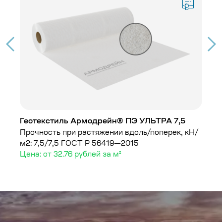
Геотекстиль Армодрейн® ПЭ УЛЬТРА 7,5
Г
Прочность при растяжении вдоль/поперек, кН/
Пл
м2: 7,5/7,5
ГОСТ Р 56419—2015
Це
Цена: от 32.76 рублей за м²