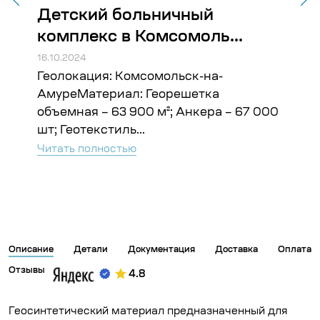
Детский больничный
Ст
комплекс в Комсомоль...
Во
16.10.2024
16.10
Геолокация: Комсомольск-на-
Гео
ъём:
АмуреМатериал: Георешетка
Гео
объемная – 63 900 м²; Анкера – 67 000
Чита
шт; Геотекстиль...
Читать полностью
Описание
Детали
Документация
Доставка
Оплата
Отзывы
4.8
Геосинтетический материал предназначенный для