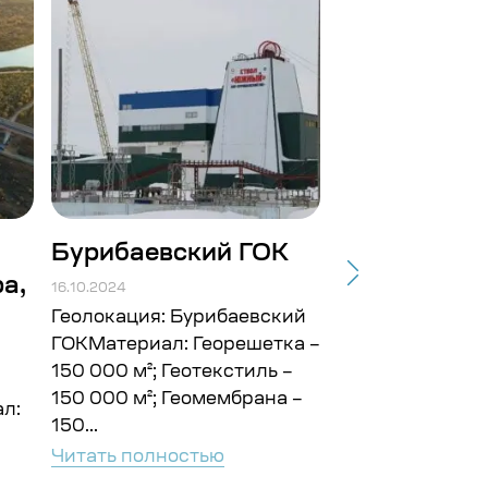
Бурибаевский ГОК
Строит-во
а,
подъездных
16.10.2024
Балтийской.
Геолокация: Бурибаевский
ГОКМатериал: Георешетка –
16.10.2024
150 000 м²; Геотекстиль –
Геолокация: г. 
150 000 м²; Геомембрана –
л:
ГайМатериал: Г
150...
10 000 м²; Геот
Читать полностью
000 м² Объём: 