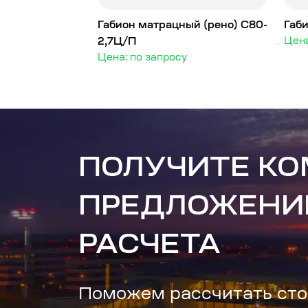
Габион матрацный (рено) С80-
Габ
2,7Ц/П
Цена
Цена: по запросу
ПОЛУЧИТЕ К
ПРЕДЛОЖЕНИ
РАСЧЕТА
Поможем рассчитать сто