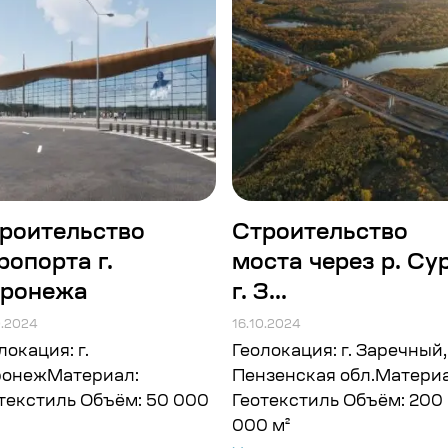
роительство
Строительство
ропорта г.
моста через р. Сур
ронежа
г. З...
0.2024
16.10.2024
локация: г.
Геолокация: г. Заречный,
ронежМатериал:
Пензенская обл.Материа
текстиль Объём: 50 000
Геотекстиль Объём: 200
000 м²