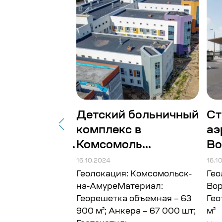
товительное
Детский больничный
Ст
комплекс в
аэ
рабатываю...
Комсомоль...
Во
16.10.2024
16.1
 Архангельская
Геолокация: Комсомольск-
Гео
ериал:
на-АмуреМатериал:
Во
 Объём: 150
Георешетка объемная – 63
Гео
900 м²; Анкера – 67 000 шт;
м²