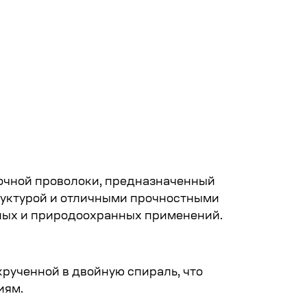
Читать полнос
рочной проволоки, предназначенный
руктурой и отличными прочностными
ьных и природоохранных применений.
крученной в двойную спираль, что
иям.