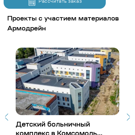
Рассчитать заказ
Проекты с участием материалов
Армодрейн
Детский больничный
Ст
комплекс в Комсомоль...
Во