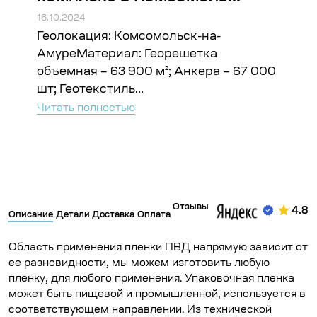
16.10.2024
16.10
Геолокация: Комсомольск-на-
Гео
ъём:
АмуреМатериал: Георешетка
Гео
объемная – 63 900 м²; Анкера – 67 000
Чита
шт; Геотекстиль...
Читать полностью
Отзывы
4.8
Описание
Детали
Доставка
Оплата
Область применения пленки ПВД напрямую зависит от
ее разновидности, мы можем изготовить любую
пленку, для любого применения. Упаковочная пленка
может быть пищевой и промышленной, используется в
соответствующем направлении. Из технической