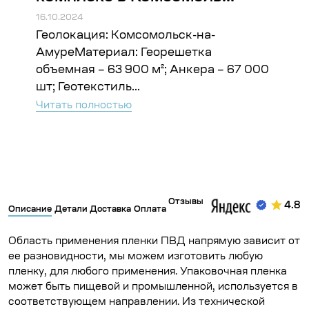
16.10.2024
16.10
Геолокация: Комсомольск-на-
Гео
ъём:
АмуреМатериал: Георешетка
Гео
объемная – 63 900 м²; Анкера – 67 000
Чита
шт; Геотекстиль...
Читать полностью
Отзывы
4.8
Описание
Детали
Доставка
Оплата
Область применения пленки ПВД напрямую зависит от
ее разновидности, мы можем изготовить любую
пленку, для любого применения. Упаковочная пленка
может быть пищевой и промышленной, используется в
соответствующем направлении. Из технической