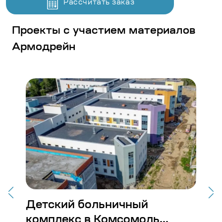
Рассчитать заказ
Проекты с участием материалов
Армодрейн
Детский больничный
Ст
комплекс в Комсомоль...
Во