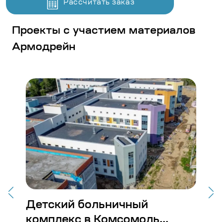
Рассчитать заказ
Проекты с участием материалов
Армодрейн
Детский больничный
Ст
комплекс в Комсомоль...
Во