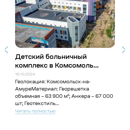
Детский больничный
Ст
комплекс в Комсомоль...
Во
16.10.2024
16.10
Геолокация: Комсомольск-на-
Гео
ъём:
АмуреМатериал: Георешетка
Гео
объемная – 63 900 м²; Анкера – 67 000
Чита
шт; Геотекстиль...
Читать полностью