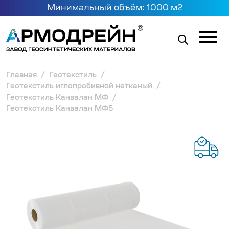
Минимальный объём: 1000 м2
Главная
Геотекстиль
Геотекстиль иглопробивной нетканый
Геотекстиль Канвалан МФ
Геотекстиль Канвалан МФ5