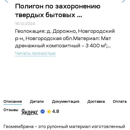
Полигон по захоронению
Ба
твердых бытовых ...
АЭ
16.10.2024
16.10
а
Геолокация: д. Дорожно, Новгородский
Гео
р-н, Новгородская обл.Материал: Мат
Гео
дренажный композитный – 3 400 м²;...
Гео
–...
Читать полностью
Чита
Описание
Детали
Документация
Доставка
Оплата
Отзывы
4.8
Геомембрана – это рулонный материал изготовленный