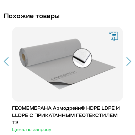
Похожие товары
ГЕОМЕМБРАНА Армодрейн® HDPE LDPE И
Г
LLDPE С ПРИКАТАННЫМ ГЕОТЕКСТИЛЕМ
L
Т2
Т
Цена: по запросу
Ц