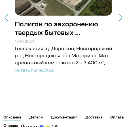
Полигон по захоронению
Ба
твердых бытовых ...
АЭ
16.10.2024
16.10
а
Геолокация: д. Дорожно, Новгородский
Гео
р-н, Новгородская обл.Материал: Мат
Гео
дренажный композитный – 3 400 м²;...
Гео
–...
Читать полностью
Чита
Описание
Детали
Документация
Доставка
Оплата
Отзывы