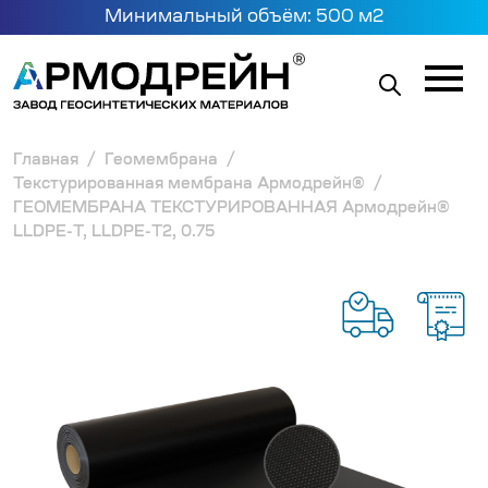
Минимальный объём: 500 м2
Главная
Геомембрана
Текстурированная мембрана Армодрейн®
ГЕОМЕМБРАНА ТЕКСТУРИРОВАННАЯ Армодрейн®
LLDPE-T, LLDPE-T2, 0.75