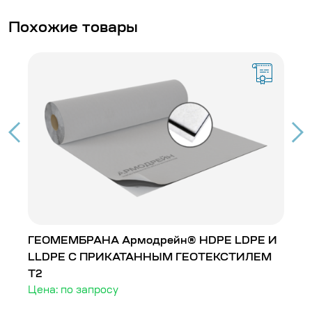
Похожие товары
ГЕОМЕМБРАНА Армодрейн® HDPE LDPE И
Г
LLDPE С ПРИКАТАННЫМ ГЕОТЕКСТИЛЕМ
L
Т2
Т
Цена: по запросу
Ц