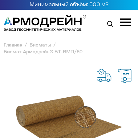
Минимальный объём: 500 м2
Главная
Биоматы
Биомат Армодрейн® БТ-ВМП/60