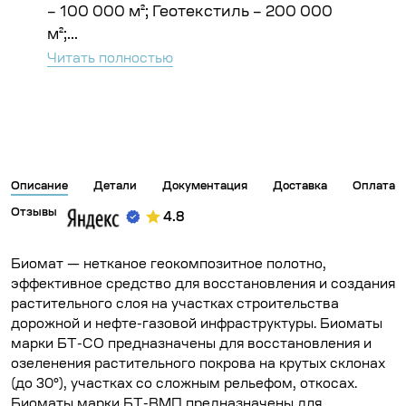
Чита
– 100 000 м²; Геотекстиль – 200 000
м²;...
Читать полностью
Описание
Детали
Документация
Доставка
Оплата
Отзывы
4.8
Биомат — нетканое геокомпозитное полотно,
эффективное средство для восстановления и создания
растительного слоя на участках строительства
дорожной и нефте-газовой инфраструктуры. Биоматы
марки БТ-СО предназначены для восстановления и
озеленения растительного покрова на крутых склонах
(до 30°), участках со сложным рельефом, откосах.
Биоматы марки БТ-ВМП предназначены для