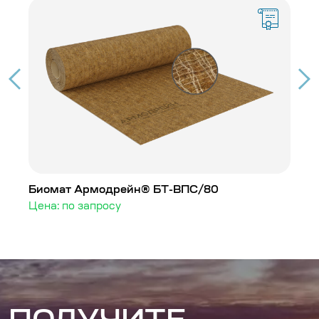
Биомат Армодрейн® БТ-ВПС/80
Б
Цена: по запросу
Ц