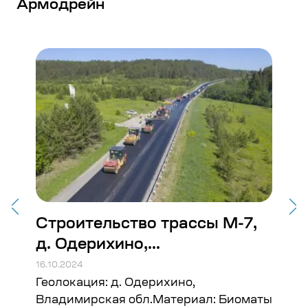
Армодрейн
Строительство трассы М-7,
Тр
д. Одерихино,...
16.10
Гео
16.10.2024
Сал
Геолокация: д. Одерихино,
40 
аты
Владимирская обл.Материал: Биоматы