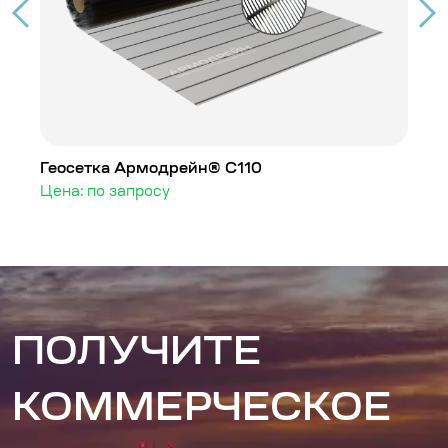
Геосетка Армодрейн® С110
Г
Цена: по запросу
Ц
ПОЛУЧИТЕ
КОММЕРЧЕСКОЕ