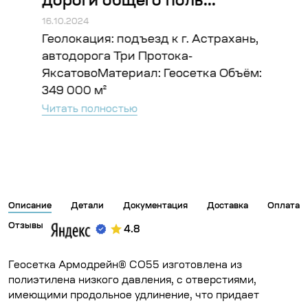
дороги общего поль...
тв
16.10.2024
16.10
ский
Геолокация: подъезд к г. Астрахань,
Гео
Мат
автодорога Три Протока-
р-н
...
ЯксатовоМатериал: Геосетка Объём:
дре
349 000 м²
Чита
Читать полностью
Описание
Детали
Документация
Доставка
Оплата
Отзывы
4.8
Геосетка Армодрейн® СО55 изготовлена из
полиэтилена низкого давления, с отверстиями,
имеющими продольное удлинение, что придает