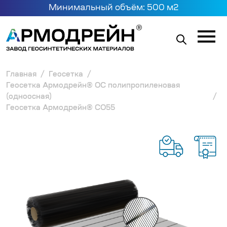
Минимальный объём: 500 м2
Главная
Геосетка
Геосетка Армодрейн® ОС полипропиленовая
(одноосная)
Геосетка Армодрейн® СО55