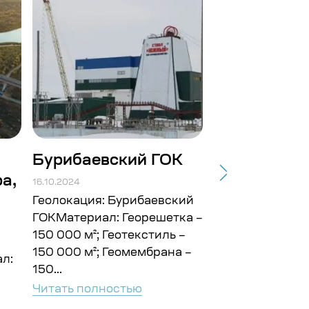
Бурибаевский ГОК
Строит-во
а,
подъездных
16.10.2024
Балтийской.
Геолокация: Бурибаевский
ГОКМатериал: Георешетка –
16.10.2024
150 000 м²; Геотекстиль –
Геолокация: г. 
150 000 м²; Геомембрана –
л:
ГайМатериал: Г
150...
10 000 м²; Геот
Читать полностью
000 м² Объём: 