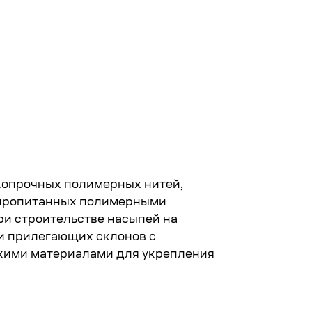
Читать полнос
копрочных полимерных нитей,
 пропитанных полимерными
ри строительстве насыпей на
 и прилегающих склонов с
скими материалами для укрепления