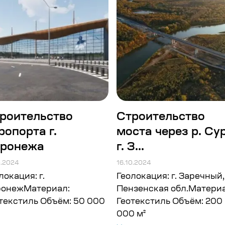
роительство
Строительство
ропорта г.
моста через р. Сур
ронежа
г. З...
0.2024
16.10.2024
локация: г.
Геолокация: г. Заречный,
ронежМатериал:
Пензенская обл.Материа
текстиль Объём: 50 000
Геотекстиль Объём: 200
000 м²