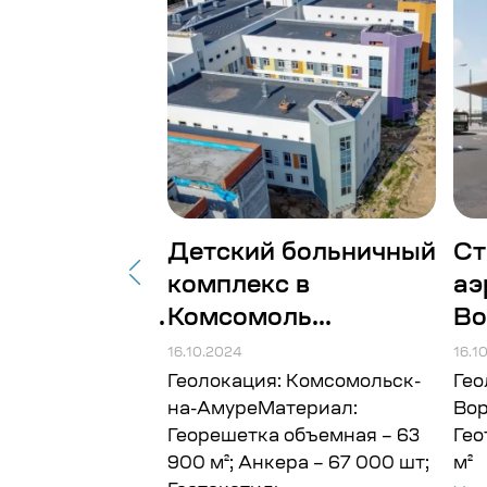
товительное
Детский больничный
Ст
комплекс в
аэ
рабатываю...
Комсомоль...
Во
16.10.2024
16.1
 Архангельская
Геолокация: Комсомольск-
Гео
ериал:
на-АмуреМатериал:
Во
 Объём: 150
Георешетка объемная – 63
Гео
900 м²; Анкера – 67 000 шт;
м²