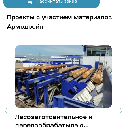
Рассчитать заказ
Проекты с участием материалов
Армодрейн
Детский больничный
Ст
комплекс в Комсомоль...
Во