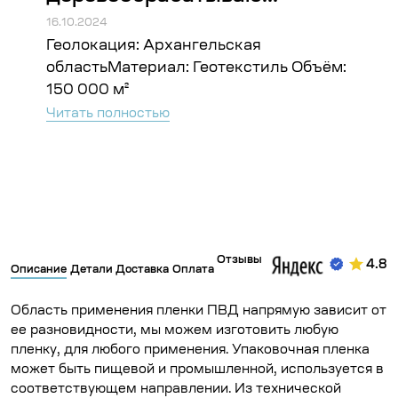
16.10.2024
16.1
Геолокация: Комсомольск-на-
Гео
ъём:
АмуреМатериал: Георешетка
Гео
объемная – 63 900 м²; Анкера – 67 000
Чит
шт; Геотекстиль...
Читать полностью
Отзывы
4.8
Описание
Детали
Доставка
Оплата
Область применения пленки ПВД напрямую зависит от
ее разновидности, мы можем изготовить любую
пленку, для любого применения. Упаковочная пленка
может быть пищевой и промышленной, используется в
соответствующем направлении. Из технической