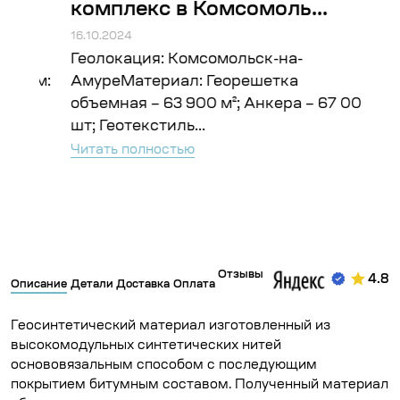
комплекс в Комсомоль...
Во
16.10.2024
16.10
Геолокация: Комсомольск-на-
Гео
ъём:
АмуреМатериал: Георешетка
Гео
объемная – 63 900 м²; Анкера – 67 000
Чита
шт; Геотекстиль...
Читать полностью
Отзывы
4.8
Описание
Детали
Доставка
Оплата
Геосинтетический материал изготовленный из
высокомодульных синтетических нитей
основовязальным способом с последующим
покрытием битумным составом. Полученный материал