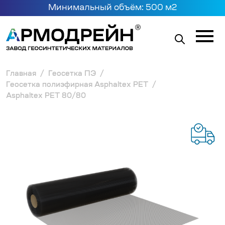
Минимальный объём: 500 м2
Главная
Геосетка ПЭ
Геосетка полиэфирная Asphaltex PET
Asphaltex PET 80/80