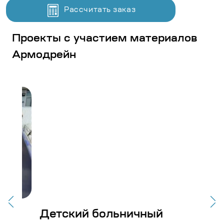
Рассчитать заказ
Проекты с участием материалов
Армодрейн
Детский больничный
Ст